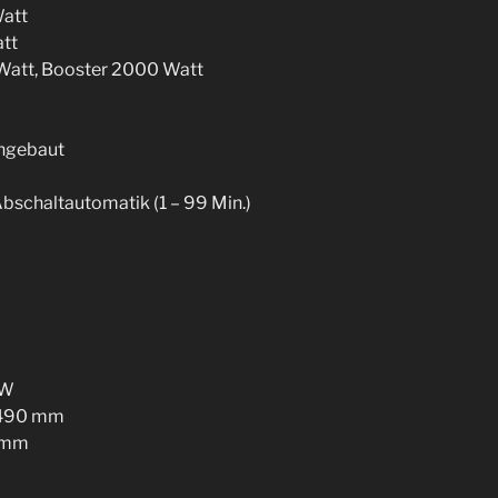
Watt
att
0 Watt, Booster 2000 Watt
eingebaut
Abschaltautomatik (1 – 99 Min.)
kW
×490 mm
 mm