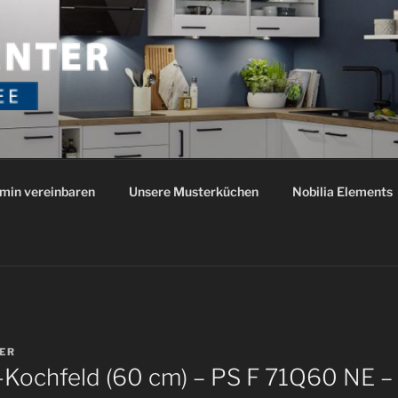
NTER ROTHENSEE
io
min vereinbaren
Unsere Musterküchen
Nobilia Elements
ER
s-Kochfeld (60 cm) – PS F 71Q60 NE –