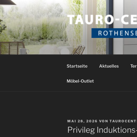
Zum
Inhalt
springen
TAURO CE
Das etwas andere Küchenstud
Startseite
Aktuelles
Ter
Möbel-Outlet
VERÖFFENTLICHT
MAI 28, 2026
VON
TAUROCENT
AM
Privileg Induktion