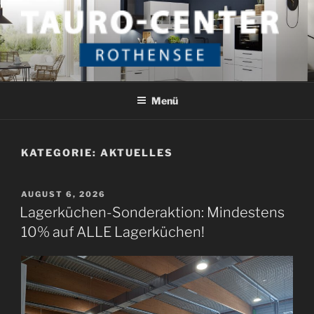
Zum
Inhalt
springen
TAURO CENTER ROTHENSEE
Das etwas andere Küchenstudio
Menü
KATEGORIE:
AKTUELLES
VERÖFFENTLICHT
AUGUST 6, 2026
AM
Lagerküchen-Sonderaktion: Mindestens
10% auf ALLE Lagerküchen!