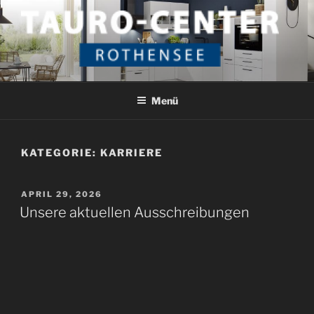
Zum
Inhalt
springen
TAURO CENTER ROTHENSEE
Das etwas andere Küchenstudio
Menü
KATEGORIE:
KARRIERE
VERÖFFENTLICHT
APRIL 29, 2026
AM
Unsere aktuellen Ausschreibungen