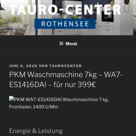
Zum
Inhalt
springen
TAURO CENTER ROTHENSEE
Das etwas andere Küchenstudio
Menü
VERÖFFENTLICHT
JUNI 5, 2026
VON
TAUROCENTER
AM
PKM Waschmaschine 7kg – WA7-
ES1416DAI – für nur 399€
Energie & Leistung