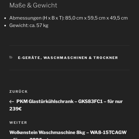
Maße & Gewicht
Abmessungen (H x B x T): 85,0 cm x 59,5 cm x 49,5 cm
Gewicht: ca. 57 kg
KATEGORIEN
E-GERÄTE
,
WASCHMASCHINEN & TROCKNER
Beitragsnavigation
Vorheriger
ZURÜCK
Beitrag
PKM Glastürkühlschrank – GKS83FC1 – für nur
239€
Nächster
WEITER
Beitrag
Wolkenstein Waschmaschine 8kg – WA8-15TCAGW