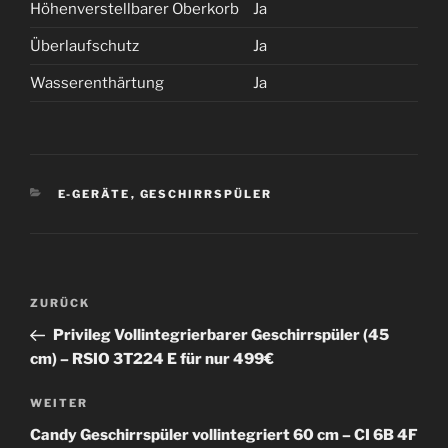
Höhenverstellbarer Oberkorb
Ja
Überlaufschutz
Ja
Wasserenthärtung
Ja
KATEGORIEN
E-GERÄTE
,
GESCHIRRSPÜLER
Beitragsnavigation
Vorheriger
ZURÜCK
Beitrag
Privileg Vollintegrierbarer Geschirrspüler (45
cm) – RSIO 3T224 E für nur 499€
Nächster
WEITER
Beitrag
Candy Geschirrspüler vollintegriert 60 cm – CI 6B 4F