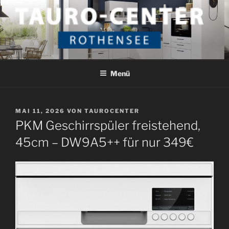
Zum
Inhalt
springen
TAURO CENTER ROTHENSEE
Das etwas andere Küchenstudio
Menü
VERÖFFENTLICHT
MAI 11, 2026
VON
TAUROCENTER
AM
PKM Geschirrspüler freistehend,
45cm – DW9A5++ für nur 349€