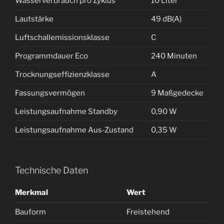
Wasserverbrauch pro Zyklus
10 Liter
Lautstärke
49 dB(A)
Luftschallemissionsklasse
C
Programmdauer Eco
240 Minuten
Trocknungseffizienzklasse
A
Fassungsvermögen
9 Maßgedecke
Leistungsaufnahme Standby
0,90 W
Leistungsaufnahme Aus-Zustand
0,35 W
Technische Daten
Merkmal
Wert
Bauform
Freistehend