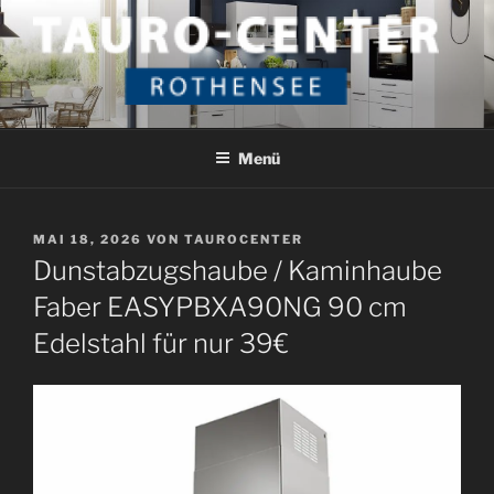
Zum
Inhalt
springen
TAURO CENTER ROTHENSEE
Das etwas andere Küchenstudio
Menü
VERÖFFENTLICHT
MAI 18, 2026
VON
TAUROCENTER
AM
Dunstabzugshaube / Kaminhaube
Faber EASYPBXA90NG 90 cm
Edelstahl für nur 39€