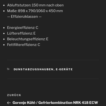
Abluftstutzen: 150 mm nach oben
Maße: 898 x 790/1060 x 450 mm
— Effizienzklassen —
Energieeffizienz: C
Lüftereffizienz: E
Beleuchtungseffizienz: E
Fettfiltereffizienz: C
KATEGORIEN
DUNSTABZUGSHAUBEN
,
E-GERÄTE
Beitragsnavigation
Vorheriger
ZURÜCK
Beitrag
Gorenje Kühl-/ Gefrierkombination NRK 418 ECW