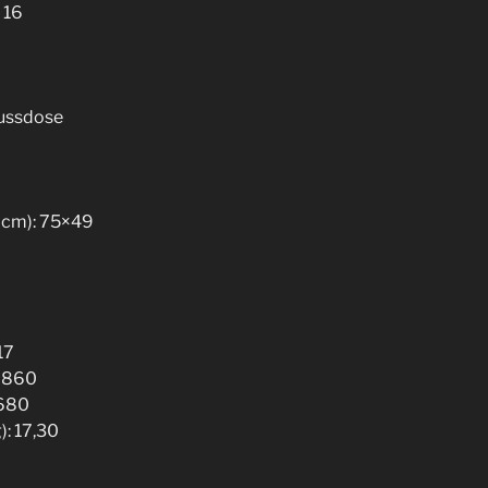
 16
lussdose
 cm): 75×49
17
: 860
 680
): 17,30