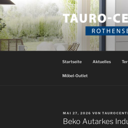
Zum
Inhalt
springen
TAURO CE
Das etwas andere Küchenstud
Startseite
Aktuelles
Ter
Möbel-Outlet
VERÖFFENTLICHT
MAI 27, 2026
VON
TAUROCENT
AM
Beko Autarkes Ind