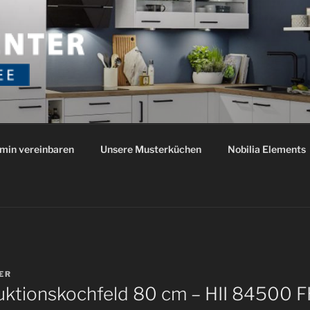
NTER ROTHENSEE
io
min vereinbaren
Unsere Musterküchen
Nobilia Elements
ER
uktionskochfeld 80 cm – HII 84500 F