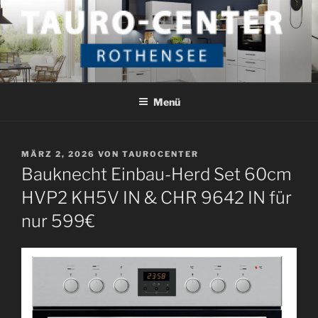
Zum
Inhalt
springen
TAURO CENTER ROTHENSEE
Das etwas andere Küchenstudio
Menü
VERÖFFENTLICHT
MÄRZ 2, 2026
VON
TAUROCENTER
AM
Bauknecht Einbau-Herd Set 60cm
HVP2 KH5V IN & CHR 9642 IN für
nur 599€