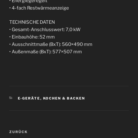
• Energiegeregelt
• 4-fach Restwärmeanzeige
TECHNISCHE DATEN
• Gesamt-Anschlusswert: 7,0 kW
• Einbauhöhe: 52 mm
• Ausschnittmaße (BxT): 560×490 mm
• Außenmaße (BxT): 577×507 mm
KATEGORIEN
E-GERÄTE
,
KOCHEN & BACKEN
Beitragsnavigation
Vorheriger
ZURÜCK