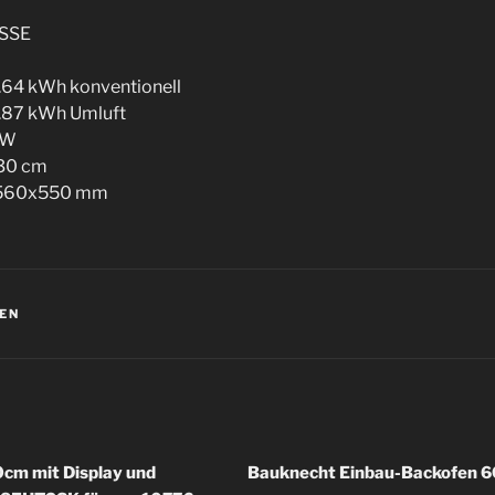
SSE
.64 kWh konventionell
0.87 kWh Umluft
kW
130 cm
5x560x550 mm
KEN
cm mit Display und
Bauknecht Einbau-Backofen 60