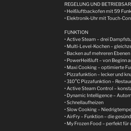
REGELUNG UND BETRIEBSA
• Heißluftbackofen mit 59 Fun
• Elektronik-Uhr mit Touch-Con
FUNKTION
• Active Steam – drei Dampfst
• Multi-Level-Kochen – gleichz
• Backen auf mehreren Ebenen
• PowerHeißluft – von Beginn a
• Maxi Cooking – optimierte Fu
• Pizzafunktion – lecker und kn
• 310°C Pizzafunktion – Restau
• Active Steam Control – konst
• Dynamic Intelligence – Aut
• Schnellaufheizen
• Slow Cooking – Niedrigtemp
• AirFry – Funktion – die gesünd
• My Frozen Food – perfekt für