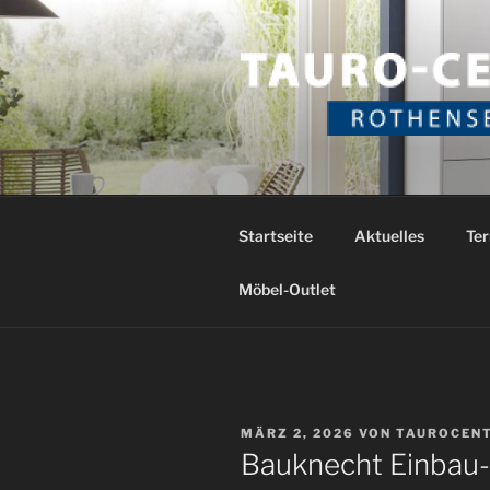
Zum
Inhalt
springen
TAURO CE
Das etwas andere Küchenstud
Startseite
Aktuelles
Ter
Möbel-Outlet
VERÖFFENTLICHT
MÄRZ 2, 2026
VON
TAUROCEN
AM
Bauknecht Einbau-