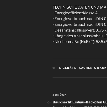
TECHNISCHE DATEN UND MA
• Energieeffizienzklasse A+
• Energieverbrauch nach DIN 0
• Energieverbrauch nach DIN 
• Gesamtanschlusswert: 3,65 
• Länge des Anschlusskabels 
• Nischenmaße (HxBxT): 58
KATEGORIEN
E-GERÄTE
,
KOCHEN & BAC
Beitragsnavigation
Vorheriger
ZURÜCK
Beitrag
Bauknecht Einbau-Backofen 60