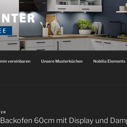
NTER ROTHENSEE
io
min vereinbaren
Unsere Musterküchen
Nobilia Elements
TER
Backofen 60cm mit Display und Dampf