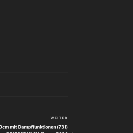
WEITER
Nächster
Beitrag
cm mit Dampffunktionen (73 l)