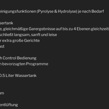
einigungsfunktionen (Pyrolyse & Hydrolyse) je nach Bedarf
ssertank
ge, gleichmäßige Garergebnisse auf bis zu 4 Ebenen gleichzeit
chließt langsam, sanft und leise
 extra große Gerichte
ast
ch Control Bedienung
zehn bevorzugten Programme
0.5 Liter Wassertank
aum
entlüftung