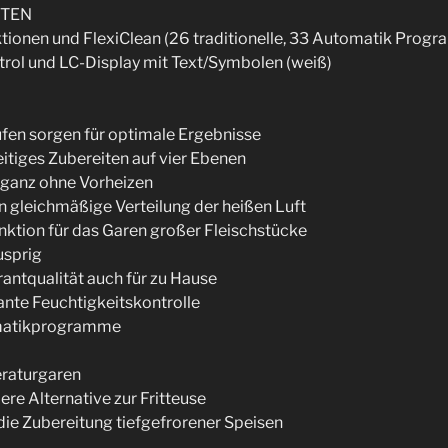
RTEN
ktionen und FlexiClean (26 traditionelle, 33 Automatik Prog
trol und LC-Display mit Text/Symbolen (weiß)
ufen sorgen für optimale Ergebnisse
eitiges Zubereiten auf vier Ebenen
 ganz ohne Vorheizen
n gleichmäßige Verteilung der heißen Luft
nktion für das Garen großer Fleischstücke
usprig
rantqualität auch für zu Hause
ante Feuchtigkeitskontrolle
omatikprogramme
eraturgaren
ere Alternative zur Fritteuse
 die Zubereitung tiefgefrorener Speisen