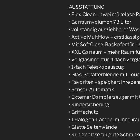
AUSSTATTUNG
• FlexiClean – zwei mühelose R
• Garraumvolumen 73 Liter
• vollständig ausziehbarer Wa
• Active Multiflow – erstklassi
• Mit SoftClose-Backofentür – s
• XXL Garraum – mehr Raum für
• Vollglasinnentür, 4-fach vergl
• 1-fach Teleskopauszug
• Glas-Schalterblende mit Tou
• Favoriten – speichert Ihre 
• Sensor-Automatik
• Externer Dampferzeuger mit 
• Kindersicherung
• Griff schutz
• 1 Halogen-Lampe im Innenr
• Glatte Seitenwände
• Kühlgebläse für gute Schrank