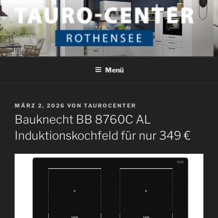
Zum
Inhalt
springen
TAURO CENTER ROTHENSEE
Das etwas andere Küchenstudio
Menü
VERÖFFENTLICHT
MÄRZ 2, 2026
VON
TAUROCENTER
AM
Bauknecht BB 8760C AL
Induktionskochfeld für nur 349 €