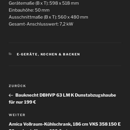
Gerätemaße (B x T): 598 x 518 mm
Einbauhöhe: 50 mm
Ausschnittmaße (B x T): 560 x 480 mm
Gesamt-Anschlusswert: 7,2 kW
KATEGORIEN
E-GERÄTE
,
KOCHEN & BACKEN
Beitragsnavigation
Vorheriger
ZURÜCK
Beitrag
Bauknecht DBHVP 63 LM K Dunstabzugshaube
für nur 199 €
Nächster
WEITER
Beitrag
Amica Vollraum-Kühlschrank, 186 cm VKS 358 150 E